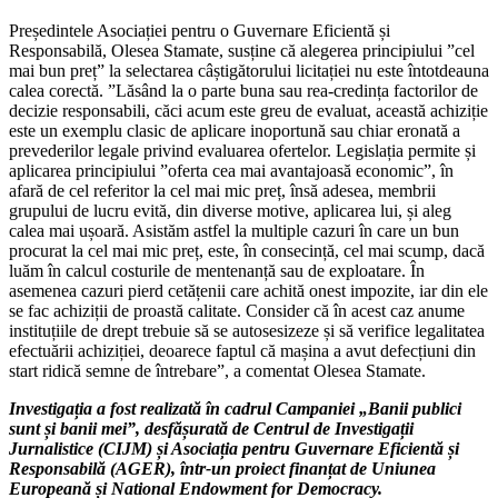
Președintele Asociației pentru o Guvernare Eficientă și
Responsabilă, Olesea Stamate, susține că alegerea principiului ”cel
mai bun preț” la selectarea câștigătorului licitației nu este întotdeauna
calea corectă. ”Lăsând la o parte buna sau rea-credința factorilor de
decizie responsabili, căci acum este greu de evaluat, această achiziție
este un exemplu clasic de aplicare inoportună sau chiar eronată a
prevederilor legale privind evaluarea ofertelor. Legislația permite și
aplicarea principiului ”oferta cea mai avantajoasă economic”, în
afară de cel referitor la cel mai mic preț, însă adesea, membrii
grupului de lucru evită, din diverse motive, aplicarea lui, și aleg
calea mai ușoară. Asistăm astfel la multiple cazuri în care un bun
procurat la cel mai mic preț, este, în consecință, cel mai scump, dacă
luăm în calcul costurile de mentenanță sau de exploatare. În
asemenea cazuri pierd cetățenii care achită onest impozite, iar din ele
se fac achiziții de proastă calitate. Consider că în acest caz anume
instituțiile de drept trebuie să se autosesizeze și să verifice legalitatea
efectuării achiziției, deoarece faptul că mașina a avut defecțiuni din
start ridică semne de întrebare”, a comentat Olesea Stamate.
Investigația a fost realizată în cadrul Campaniei „Banii publici
sunt și banii mei”, desfășurată de Centrul de Investigații
Jurnalistice (CIJM) și Asociația pentru Guvernare Eficientă și
Responsabilă (AGER), într-un proiect finanțat de Uniunea
Europeană și National Endowment for Democracy.