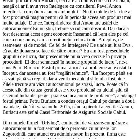
Fostul primar Petru Burlacu, cel care a condus comisia de licitații,
neagă că ar fi avut vreo înțelegere cu consilierul Pavel Anton
referitor la cumpărarea autocamionului. ”Nu țin minte de la cine a
fost procurată mașina pentru că în perioada aceea am procurat mai
multe utilaje. Dar ce, întreprinderea dlui Anton are astfel de
autocamioane? Eu nu știu, trebuie să ridicăm dosarul. Dar dacă a
fost desemnat acest agent economic înseamnă că l-am ales pe cel
care a corespuns, care a oferit prețul cel mai mic. A depins, de
asemenea, și de model. Ce fel de înțelegere? De unde ați luat Dvs.,
că achiziționarea se face de către primar? Eu am fost președintele
grupului de lucru, dar președintele nu ia vreo decizie în privința
procedurii. El doar semnează în numele grupului de lucru”, ne-a
spus Petru Burlacu. Fostul primar afirmă că probleme au existat la
început, dar acestea au fost ”reglări tehnice”. ”La început, până s-a
așezat, până s-a reglat, dar a venit mecanicul și totul a fost bine.
Zilele trecute am văzut autocamionul pe străzi, lucra. Poate că în
aceste zile din cauza gerului este vreo problemă cu uleiul, știți că
sistemul hidraulic pe ger poate să facă anumite probleme”, a adăugat
fostul primar. Petru Burlacu a condus orașul Cahul pe durata a două
mandate, până în vara anului 2015, când a pierdut alegerile. Acum,
Burlacu este șef al Casei Teritoriale de Asigurări Sociale Cahul.
Din numele firmei ”Driving”, contractul de vânzare-cumpărare a
autocamionului a fost semnat de o persoană cu numele Ion
Zagorodnâi, care atunci era administrator. În prezent, firma este