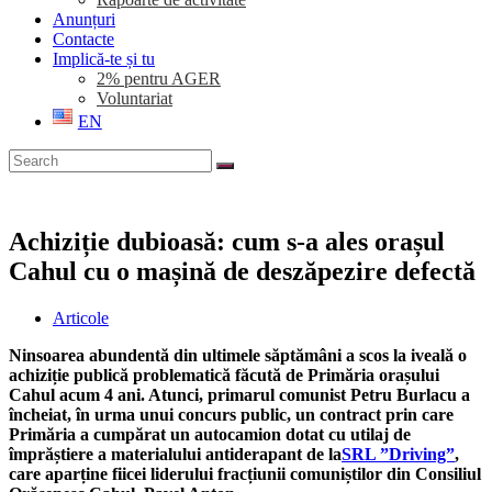
Anunțuri
Contacte
Implică-te și tu
2% pentru AGER
Voluntariat
EN
Achiziție dubioasă: cum s-a ales orașul
Cahul cu o mașină de deszăpezire defectă
Post
Articole
category:
Ninsoarea abundentă din ultimele săptămâni a scos la iveală o
achiziție publică problematică făcută de Primăria orașului
Cahul acum 4 ani. Atunci, primarul comunist Petru Burlacu a
încheiat, în urma unui concurs public, un contract prin care
Primăria a cumpărat un autocamion dotat cu utilaj de
împrăștiere a materialului antiderapant de la
SRL ”Driving”
,
care aparține fiicei liderului fracțiunii comuniștilor din Consiliul