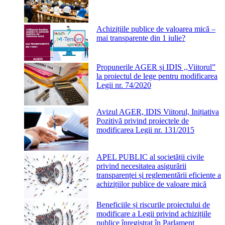
Achizițiile publice de valoarea mică –
mai transparente din 1 iulie?
Propunerile AGER și IDIS ,,Viitorul”
la proiectul de lege pentru modificarea
Legii nr. 74/2020
Avizul AGER, IDIS Viitorul, Inițiativa
Pozitivă privind proiectele de
modificarea Legii nr. 131/2015
APEL PUBLIC al societății civile
privind necesitatea asigurării
transparenței și reglementării eficiente a
achizițiilor publice de valoare mică
Beneficiile și riscurile proiectului de
modificare a Legii privind achizițiile
publice înregistrat în Parlament