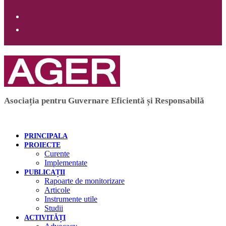
Asociația pentru Guvernare Eficientă și Responsabilă
PRINCIPALA
PROIECTE
Curente
Implementate
PUBLICAȚII
Rapoarte de monitorizare
Articole
Instrumente utile
Studii
ACTIVITĂȚI