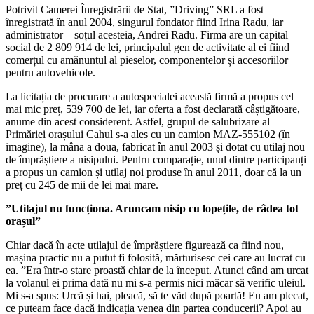
Potrivit Camerei Înregistrării de Stat, ”Driving” SRL a fost
înregistrată în anul 2004, singurul fondator fiind Irina Radu, iar
administrator – soțul acesteia, Andrei Radu. Firma are un capital
social de 2 809 914 de lei, principalul gen de activitate al ei fiind
comerțul cu amănuntul al pieselor, componentelor și accesoriilor
pentru autovehicole.
La licitația de procurare a autospecialei această firmă a propus cel
mai mic preț, 539 700 de lei, iar oferta a fost declarată câștigătoare,
anume din acest considerent. Astfel, grupul de salubrizare al
Primăriei orașului Cahul s-a ales cu un camion MAZ-555102 (în
imagine), la mâna a doua, fabricat în anul 2003 și dotat cu utilaj nou
de împrăștiere a nisipului. Pentru comparație, unul dintre participanți
a propus un camion și utilaj noi produse în anul 2011, doar că la un
preț cu 245 de mii de lei mai mare.
”Utilajul nu funcționa. Aruncam nisip cu lopețile, de râdea tot
orașul”
Chiar dacă în acte utilajul de împrăștiere figurează ca fiind nou,
mașina practic nu a putut fi folosită, mărturisesc cei care au lucrat cu
ea. ”Era într-o stare proastă chiar de la început. Atunci când am urcat
la volanul ei prima dată nu mi s-a permis nici măcar să verific uleiul.
Mi s-a spus: Urcă și hai, pleacă, să te văd după poartă! Eu am plecat,
ce puteam face dacă indicația venea din partea conducerii? Apoi au