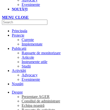
Advocacy
Evenimente
NOUTĂȚI
MENU
CLOSE
Principala
Proiecte
Curente
Implementate
Publicații
Rapoarte de monitorizare
Articole
Instrumente utile
Studii
Activități
Advocacy
Evenimente
Noutăți
Despre
Prezentare AGER
Consiliul de administrare
Echipa noastră
Rapoarte de activitate