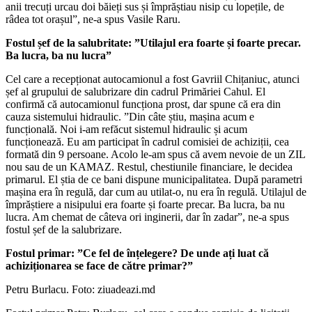
anii trecuți urcau doi băieți sus și împrăștiau nisip cu lopețile, de
râdea tot orașul”, ne-a spus Vasile Raru.
Fostul șef de la salubritate: ”Utilajul era foarte și foarte precar.
Ba lucra, ba nu lucra”
Cel care a recepționat autocamionul a fost Gavriil Chițaniuc, atunci
șef al grupului de salubrizare din cadrul Primăriei Cahul. El
confirmă că autocamionul funcționa prost, dar spune că era din
cauza sistemului hidraulic. ”Din câte știu, mașina acum e
funcțională. Noi i-am refăcut sistemul hidraulic și acum
funcționează. Eu am participat în cadrul comisiei de achiziții, cea
formată din 9 persoane. Acolo le-am spus că avem nevoie de un ZIL
nou sau de un KAMAZ. Restul, chestiunile financiare, le decidea
primarul. El știa de ce bani dispune municipalitatea. După parametri
mașina era în regulă, dar cum au utilat-o, nu era în regulă. Utilajul de
împrăștiere a nisipului era foarte și foarte precar. Ba lucra, ba nu
lucra. Am chemat de câteva ori inginerii, dar în zadar”, ne-a spus
fostul șef de la salubrizare.
Fostul primar: ”Ce fel de înțelegere? De unde ați luat că
achiziționarea se face de către primar?”
Petru Burlacu. Foto: ziuadeazi.md