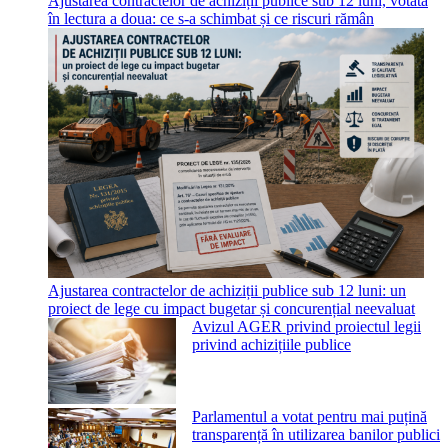
Ajustarea contractelor de achiziții publice sub 12 luni, votată
în lectura a doua: ce s-a schimbat și ce riscuri rămân
Ajustarea contractelor de achiziții publice sub 12 luni: un
proiect de lege cu impact bugetar și concurențial neevaluat
Avizul AGER privind proiectul legii
privind achizițiile publice
Parlamentul a votat pentru mai puțină
transparență în utilizarea banilor publici