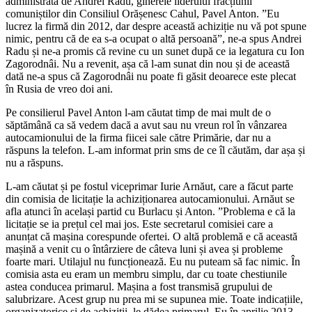
administrată de Andrei Radu, ginerele liderului fracțiunii
comuniștilor din Consiliul Orășenesc Cahul, Pavel Anton. ”Eu
lucrez la firmă din 2012, dar despre această achiziție nu vă pot spune
nimic, pentru că de ea s-a ocupat o altă persoană”, ne-a spus Andrei
Radu și ne-a promis că revine cu un sunet după ce ia legatura cu Ion
Zagorodnâi. Nu a revenit, așa că l-am sunat din nou și de această
dată ne-a spus că Zagorodnâi nu poate fi găsit deoarece este plecat
în Rusia de vreo doi ani.
Pe consilierul Pavel Anton l-am căutat timp de mai mult de o
săptămână ca să vedem dacă a avut sau nu vreun rol în vânzarea
autocamionului de la firma fiicei sale către Primărie, dar nu a
răspuns la telefon. L-am informat prin sms de ce îl căutăm, dar așa și
nu a răspuns.
L-am căutat și pe fostul viceprimar Iurie Arnăut, care a făcut parte
din comisia de licitație la achiziționarea autocamionului. Arnăut se
afla atunci în același partid cu Burlacu și Anton. ”Problema e că la
licitație se ia prețul cel mai jos. Este secretarul comisiei care a
anunțat că mașina corespunde ofertei. O altă problemă e că această
mașină a venit cu o întârziere de câteva luni și avea și probleme
foarte mari. Utilajul nu funcționează. Eu nu puteam să fac nimic. În
comisia asta eu eram un membru simplu, dar cu toate chestiunile
astea conducea primarul. Mașina a fost transmisă grupului de
salubrizare. Acest grup nu prea mi se supunea mie. Toate indicațiile,
organizatorice și de achiziții, le dădea primarul. Eu în aprilie 2013