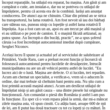
început reparațiile, ba utilajul era reparat, ba mașina. Am găsit și am
cumpărat o cutie, am instalat-o, dar nu se potrivea cu utilajul de
împrăștiere, pentru că acesta era de la combină. Iarăși am anunțat
conducerea. De atunci așa ne chinuim. Chiar din primul an se strica
ba transportorul, ba lama rotativă. Am fost nevoit să iau doi bărbați
care stăteau sus, puneau nisip cu lopețile și astfel lama rotativă îl
împrăștia. Așa a fost cam un an, apoi eu am trecut pe altă mașină și
ei au utilizat-o pe post de camion. E o mașină făcută artizanal, aș
putea spune. Au încropit-o din bucăți, practic”, ne-a spus șoferul
căruia i-a fost încredințat autocamionul imediat după cumpărare,
Serghei Niconov.
Același lucru îl spune și actualul șef al serviciului de salubrizare al
Primăriei, Vasile Raru, care a preluat recent funcția și încearcă să
folosească autocamionul pentru lucrările de deszăpezire, întrucât
municipalitatea nu are un alt vehicol pentru astfel de lucrări. ”Eu
lucrez aici de o lună. Mașina are defecte. O zi lucrăm, trei reparăm.
Acum am chemat un specialist, a verificat-o, vrem să o aducem în
ordine, dar mai trebuie să cheltuim bani pentru asta. Nu știu cum a
fost primită această mașină atunci. Acum am desfăcut utilajul de
împrăștiat nisip și am găsit cauza – una dintre piesele lui originale nu
funcționează. Am comandat o piesă din România și astfel l-am pus
în funcțiune. Eu sper că o vom repara până la urmă, dar mi-a mâncat
zilele mașina asta, vă spun cinstit. Cu atâția bani, aroape 600 de mii
de lei, am fi putut lua două tractoare cu tot cu lopeți și cu mături. În