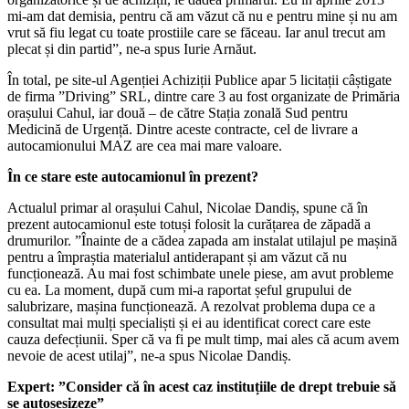
mi-am dat demisia, pentru că am văzut că nu e pentru mine și nu am
vrut să fiu legat cu toate prostiile care se făceau. Iar anul trecut am
plecat și din partid”, ne-a spus Iurie Arnăut.
În total, pe site-ul Agenției Achiziții Publice apar 5 licitații câștigate
de firma ”Driving” SRL, dintre care 3 au fost organizate de Primăria
orașului Cahul, iar două – de către Stația zonală Sud pentru
Medicină de Urgență. Dintre aceste contracte, cel de livrare a
autocamionului MAZ are cea mai mare valoare.
În ce stare este autocamionul în prezent?
Actualul primar al orașului Cahul, Nicolae Dandiș, spune că în
prezent autocamionul este totuși folosit la curățarea de zăpadă a
drumurilor. ”Înainte de a cădea zapada am instalat utilajul pe mașină
pentru a împraștia materialul antiderapant și am văzut că nu
funcționează. Au mai fost schimbate unele piese, am avut probleme
cu ea. La moment, după cum mi-a raportat șeful grupului de
salubrizare, mașina funcționează. A rezolvat problema dupa ce a
consultat mai mulți specialiști și ei au identificat corect care este
cauza defecțiunii. Sper că va fi pe mult timp, mai ales că acum avem
nevoie de acest utilaj”, ne-a spus Nicolae Dandiș.
Expert: ”Consider că în acest caz instituțiile de drept trebuie să
se autosesizeze”