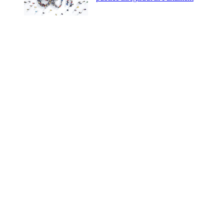
APEL PUBLIC privind condamnarea
încălcării de către Agenția Achiziții
Publice a normelor privind transparența
decizională în procesul de aprobare a
Regulamentului privind certificarea în
domeniul achizițiilor publice
Alertă publică: opriți atacurile
împotriva societății civile din
Republica Moldova!
Organizațiile societății civile solicită
Parlamentului să nu încalce legea și să
voteze cât de curând posibil numirea
dnei Viorica PUICA în funcția de
judecătoare la Curtea Supremă de
Justiție
Apel deschis al societății civile către
autorități privind ajustarea cadrului
legal privind lista de interdicție a
Agenției Achiziții Publice
Apelul Coaliției organizațiilor societății