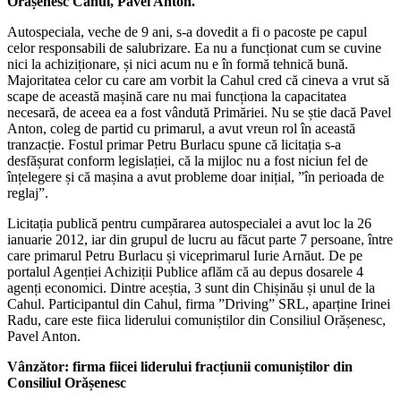
Orășenesc Cahul, Pavel Anton.
Autospeciala, veche de 9 ani, s-a dovedit a fi o pacoste pe capul
celor responsabili de salubrizare. Ea nu a funcționat cum se cuvine
nici la achiziționare, și nici acum nu e în formă tehnică bună.
Majoritatea celor cu care am vorbit la Cahul cred că cineva a vrut să
scape de această mașină care nu mai funcționa la capacitatea
necesară, de aceea ea a fost vândută Primăriei. Nu se știe dacă Pavel
Anton, coleg de partid cu primarul, a avut vreun rol în această
tranzacție. Fostul primar Petru Burlacu spune că licitația s-a
desfășurat conform legislației, că la mijloc nu a fost niciun fel de
înțelegere și că mașina a avut probleme doar inițial, ”în perioada de
reglaj”.
Licitația publică pentru cumpărarea autospecialei a avut loc la 26
ianuarie 2012, iar din grupul de lucru au făcut parte 7 persoane, între
care primarul Petru Burlacu și viceprimarul Iurie Arnăut. De pe
portalul Agenției Achiziții Publice aflăm că au depus dosarele 4
agenți economici. Dintre aceștia, 3 sunt din Chișinău și unul de la
Cahul. Participantul din Cahul, firma ”Driving” SRL, aparține Irinei
Radu, care este fiica liderului comuniștilor din Consiliul Orășenesc,
Pavel Anton.
Vânzător: firma fiicei liderului fracțiunii comuniștilor din
Consiliul Orășenesc